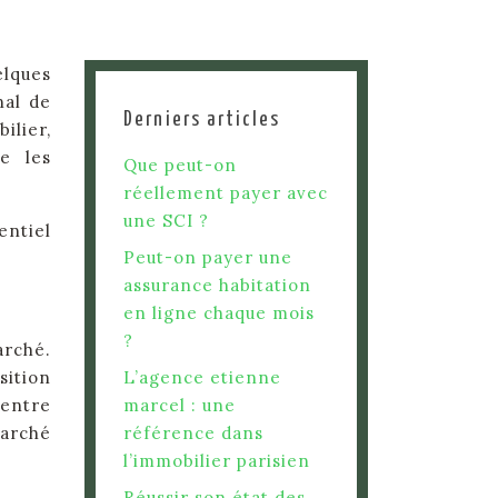
elques
nal de
Derniers articles
ilier,
e les
Que peut-on
réellement payer avec
une SCI ?
entiel
Peut-on payer une
assurance habitation
en ligne chaque mois
?
rché.
sition
L’agence etienne
Centre
marcel : une
marché
référence dans
l’immobilier parisien
Réussir son état des