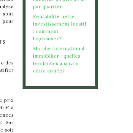
nalyse
par quartier
s sont
Rentabilité nette
s pour
investissement locatif
: comment
l’optimiser?
rs
Marché international
immobilier : quelles
me des
tendances à suivre
tifier
cette année?
e prix
00 € à
gences
€. Sur
e soit