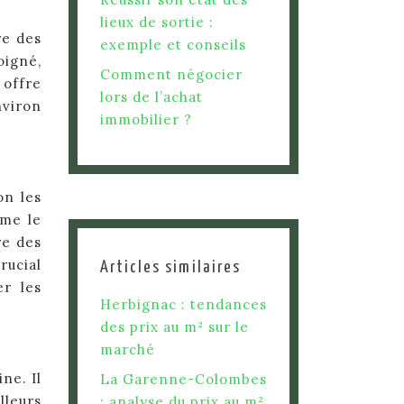
lieux de sortie :
re des
exemple et conseils
oigné,
Comment négocier
 offre
lors de l’achat
nviron
immobilier ?
on les
mme le
re des
rucial
Articles similaires
er les
Herbignac : tendances
des prix au m² sur le
marché
ne. Il
La Garenne-Colombes
lleurs
: analyse du prix au m²