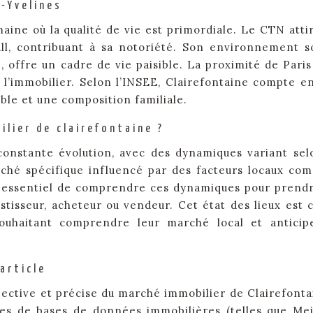
-Yvelines
umaine où la qualité de vie est primordiale. Le CTN atti
ll, contribuant à sa notoriété. Son environnement s
, offre un cadre de vie paisible. La proximité de Paris
 l’immobilier. Selon l’INSEE, Clairefontaine compte e
ble et une composition familiale.
ilier de clairefontaine ?
onstante évolution, avec des dynamiques variant sel
ché spécifique influencé par des facteurs locaux co
 essentiel de comprendre ces dynamiques pour prend
stisseur, acheteur ou vendeur. Cet état des lieux est c
souhaitant comprendre leur marché local et anticip
article
bjective et précise du marché immobilier de Clairefontai
ues de bases de données immobilières (telles que Mei