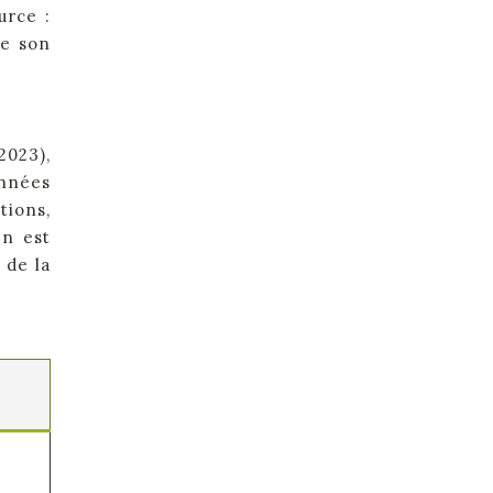
urce :
de son
2023),
années
tions,
en est
 de la