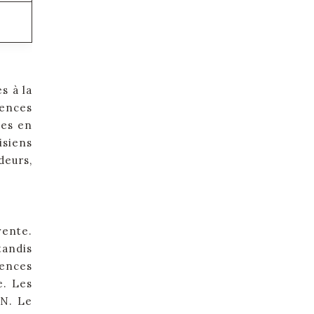
s à la
gences
les en
isiens
deurs,
vente.
tandis
gences
e. Les
TN. Le