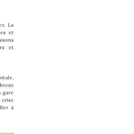
er. La
les et
aisons
rs et
itale,
mbreux
a gare
 crise
ller à