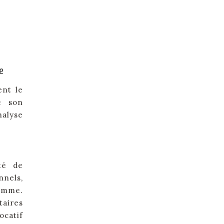
e
ent le
e son
nalyse
té de
nnels,
gamme.
taires
ocatif