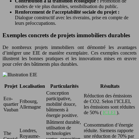
Contribution à la transition écologique :
Promotion de
modes de vie plus durables, sensibilisation du public.
Renforcement de l’acceptabilité sociale du projet :
Dialogue constructif avec les riverains, prise en compte de
leurs préoccupations.
Exemples concrets de projets immobiliers durables
De nombreux projets immobiliers ont démontré les avantages
d’intégrer une EIE de manière exemplaire. Ces exemples concrets
illustrent les bonnes pratiques et les innovations mises en œuvre
pour créer des bâtiments plus durables.
Projet
Localisation
Particularités
Résultats
Conception
Réduction des émissions
Eco-
participative,
Fribourg,
de CO2. Selon l’ICLEI,
quartier
mobilité douce,
Allemagne
les émissions sont réduites
Vauban
bâtiments à
de 50% (
ICLEI
).
énergie positive.
Bâtiment durable,
Consommation d’énergie
utilisation de
Londres,
réduite. Siemens rapporte
The
technologies
Royaume-
une réduction de 70% par
Crystal
vertes, exposition