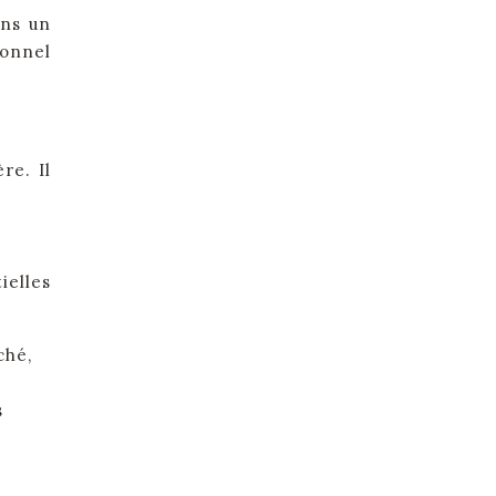
ans un
ionnel
re. Il
ielles
ché,
s