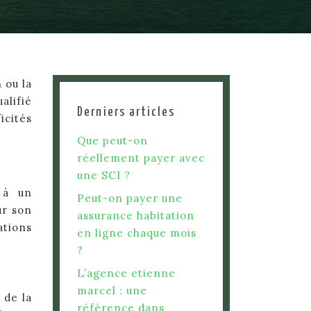
 ou la
alifié
Derniers articles
icités
Que peut-on
réellement payer avec
une SCI ?
 à un
Peut-on payer une
ur son
assurance habitation
ations
en ligne chaque mois
?
L’agence etienne
marcel : une
 de la
référence dans