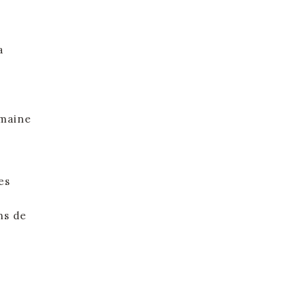
a
omaine
es
ns de