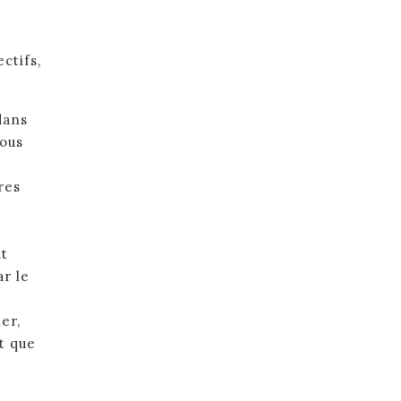
ctifs,
dans
vous
res
ut
ar le
er,
t que