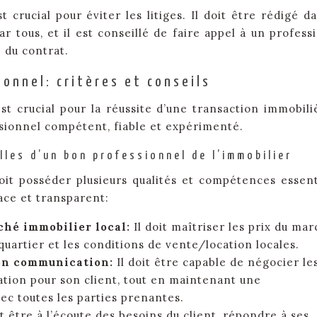
 crucial pour éviter les litiges. Il doit être rédigé d
 tous, et il est conseillé de faire appel à un profess
e du contrat.
ionnel: critères et conseils
t crucial pour la réussite d’une transaction immobiliè
sionnel compétent, fiable et expérimenté.
les d’un bon professionnel de l’immobilier
oit posséder plusieurs qualités et compétences essent
ce et transparent:
ché immobilier local:
Il doit maîtriser les prix du mar
 quartier et les conditions de vente/location locales.
 en communication:
Il doit être capable de négocier le
ation pour son client, tout en maintenant une
ec toutes les parties prenantes.
it être à l’écoute des besoins du client, répondre à ses