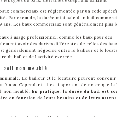
us les types de baux. Certaines exceptions existent :
 baux commerciaux est réglementée par un code spécif
ivité. Par exemple, la durée minimale d’un bail commerci
 9 ans. Les baux commerciaux sont généralement plus 
baux à usage professionnel, comme les baux pour des
alement avoir des durées différentes de celles des bau
est généralement négociée entre le bailleur et le locat
re du bail et de l’activité exercée.
u bail non meublé
minimale. Le bailleur et le locataire peuvent convenir
u 9 ans. Cependant, il est important de noter que la 
il non meublé.
En pratique, la durée du bail est s
aire en fonction de leurs besoins et de leurs attent