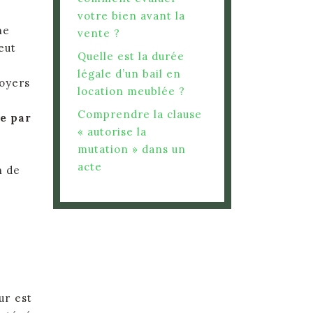
votre bien avant la
ne
vente ?
eut
Quelle est la durée
légale d’un bail en
loyers
location meublée ?
e
Comprendre la clause
e par
« autorise la
mutation » dans un
acte
n de
ur est