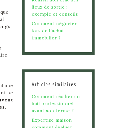
lieux de sortie :
ique
exemple et conseils
al
Comment négocier
longs
lors de l’achat
immobilier ?
x
aire
Articles similaires
 d’une
loi ne
Comment résilier un
ouvent
bail professionnel
es.
avant son terme ?
Expertise maison :
comment évaluer