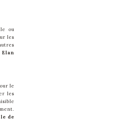
lle ou
ur les
autres
i Elan
our le
er les
isible
ement.
ale de