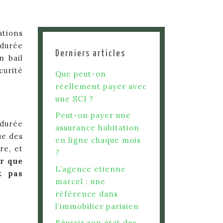
ations
 durée
Derniers articles
n bail
curité
Que peut-on
réellement payer avec
une SCI ?
Peut-on payer une
 durée
assurance habitation
ue des
en ligne chaque mois
re, et
?
er que
L’agence etienne
t pas
marcel : une
référence dans
l’immobilier parisien
Réussir son état des