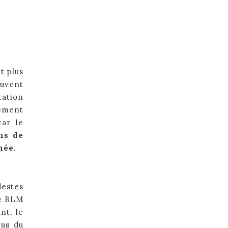
t plus
ouvent
tation
gement
ar le
ons de
née.
estes
e BLM
nt, le
nus du