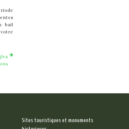
ériode
rentes
n bail
 votre
gles
ions
-
Sites touristiques et monuments