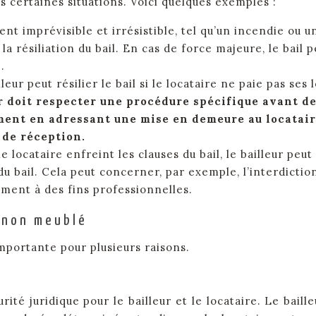
s certaines situations. Voici quelques exemples :
t imprévisible et irrésistible, tel qu’un incendie ou u
 la résiliation du bail. En cas de force majeure, le bail p
.
leur peut résilier le bail si le locataire ne paie pas ses 
r doit respecter une procédure spécifique avant d
mment en adressant une mise en demeure au locatair
de réception.
le locataire enfreint les clauses du bail, le bailleur peut
u bail. Cela peut concerner, par exemple, l’interdictio
gement à des fins professionnelles.
l non meublé
mportante pour plusieurs raisons.
ité juridique pour le bailleur et le locataire. Le baille