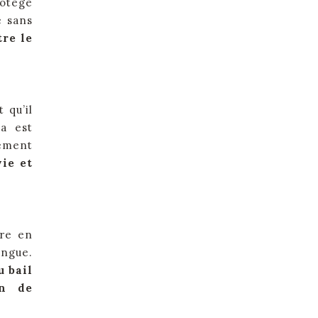
rotégé
e sans
tre le
 qu’il
la est
lement
vie et
dre en
ongue.
u bail
on de