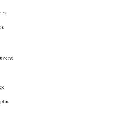
érez
os
euvent
age
 plus