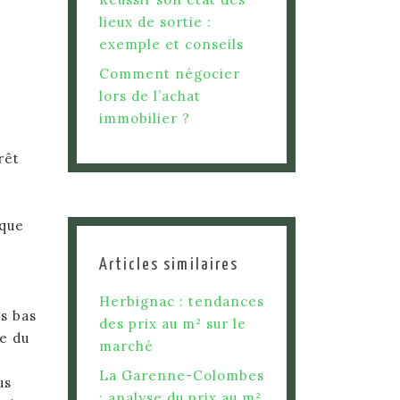
lieux de sortie :
exemple et conseils
Comment négocier
lors de l’achat
immobilier ?
rêt
aque
Articles similaires
Herbignac : tendances
us bas
des prix au m² sur le
ée du
marché
La Garenne-Colombes
us
: analyse du prix au m²