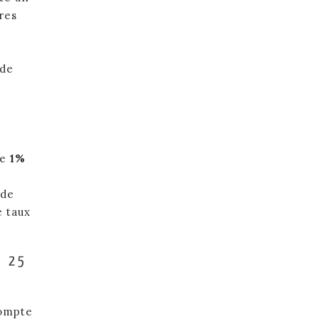
res
 de
re
1%
 de
e taux
à 25
compte