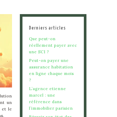
Derniers articles
Que peut-on
réellement payer avec
une SCI ?
Peut-on payer une
assurance habitation
en ligne chaque mois
?
L’agence etienne
marcel : une
lution
référence dans
ant un
l’immobilier parisien
 et le
ns.
Réussir son état des