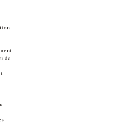
tion
ement
au de
et
es
es