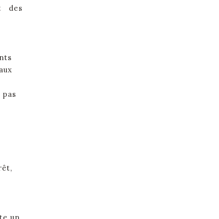
t des
nts
taux
z pas
rêt,
te un